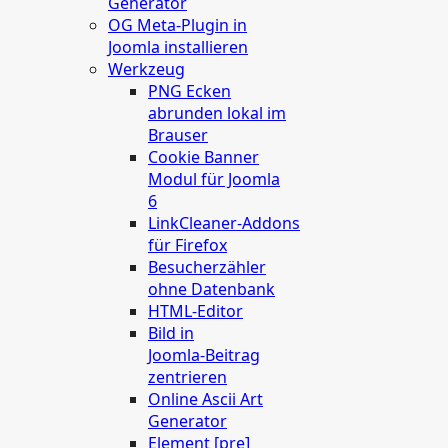
Generator
OG Meta‑Plugin in
Joomla installieren
Werkzeug
PNG Ecken
abrunden lokal im
Brauser
Cookie Banner
Modul für Joomla
6
LinkCleaner‑Addons
für Firefox
Besucherzähler
ohne Datenbank
HTML‑Editor
Bild in
Joomla‑Beitrag
zentrieren
Online Ascii Art
Generator
Element [pre]