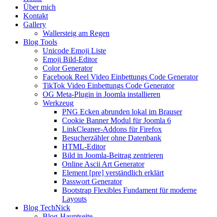
Über mich
Kontakt
Gallery
Wallersteig am Regen
Blog Tools
Unicode Emoji Liste
Emoji Bild‑Editor
Color Generator
Facebook Reel Video Einbettungs Code Generator
TikTok Video Einbettungs Code Generator
OG Meta‑Plugin in Joomla installieren
Werkzeug
PNG Ecken abrunden lokal im Brauser
Cookie Banner Modul für Joomla 6
LinkCleaner‑Addons für Firefox
Besucherzähler ohne Datenbank
HTML‑Editor
Bild in Joomla‑Beitrag zentrieren
Online Ascii Art Generator
Element [pre] verständlich erklärt
Passwort Generator
Bootstrap Flexibles Fundament für moderne
Layouts
Blog TechNick
Blog-Hauptseite