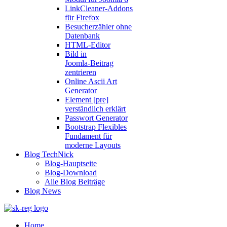
LinkCleaner‑Addons
für Firefox
Besucherzähler ohne
Datenbank
HTML‑Editor
Bild in
Joomla‑Beitrag
zentrieren
Online Ascii Art
Generator
Element [pre]
verständlich erklärt
Passwort Generator
Bootstrap Flexibles
Fundament für
moderne Layouts
Blog TechNick
Blog-Hauptseite
Blog-Download
Alle Blog Beiträge
Blog News
Home