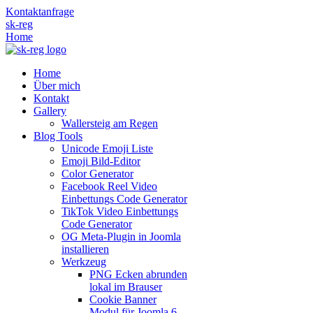
Kontaktanfrage
sk-reg
Home
Home
Über mich
Kontakt
Gallery
Wallersteig am Regen
Blog Tools
Unicode Emoji Liste
Emoji Bild‑Editor
Color Generator
Facebook Reel Video
Einbettungs Code Generator
TikTok Video Einbettungs
Code Generator
OG Meta‑Plugin in Joomla
installieren
Werkzeug
PNG Ecken abrunden
lokal im Brauser
Cookie Banner
Modul für Joomla 6